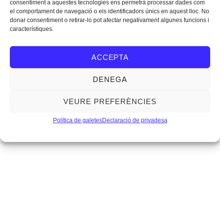
consentiment a aquestes tecnologies ens permetrà processar dades com
el comportament de navegació o els identificadors únics en aquest lloc. No
donar consentiment o retirar-lo pot afectar negativament algunes funcions i
ÀMBIT
F. ARQUITECTURA EFÍMERA
característiques.
Jurat: Atxu Amann i Josep Fernández Margalef
ACCEPTA
Guanyadors:
Patis cinètics – Pau Sarquella Fàbregas i Carmen Maria
DENEGA
Torres González
VEURE PREFERÈNCIES
Stand alumix – Jaime Prous Martín
Política de galetes
Declaració de privadesa
ÀMBIT G. PROJECTES FINALS DE CARRERA O GRAU
D’ARQUITECTURA
Jurat: Lluís Alexandre Casanovas, Jose Zabala i Lluís Ortega
Guanyadors:
La Vall. Vestíbul a Barcelona – Clàudia Calvet Gómez
Una comunitat autosuficient – Guillem Pascual Perelló